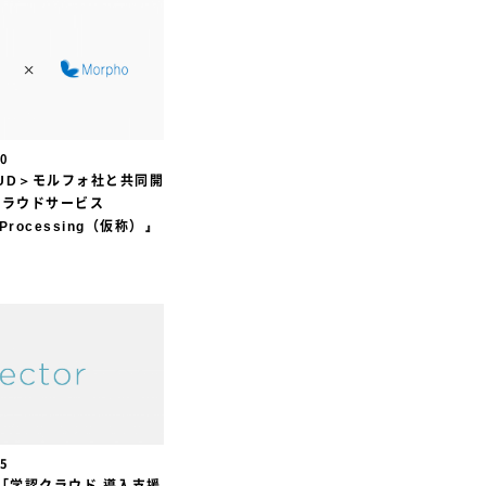
ION
30
LOUD＞モルフォ社と共同開
クラウドサービス
o Processing（仮称）』
ION
25
I の「学認クラウド 導入支援