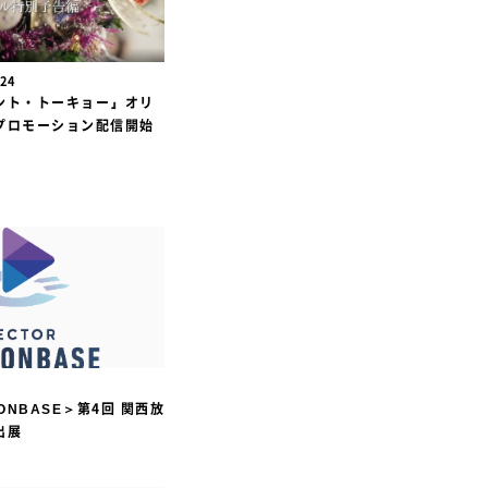
ION
.24
ント・トーキョー』オリ
プロモーション配信開始
ION
IONBASE＞第4回 関西放
出展