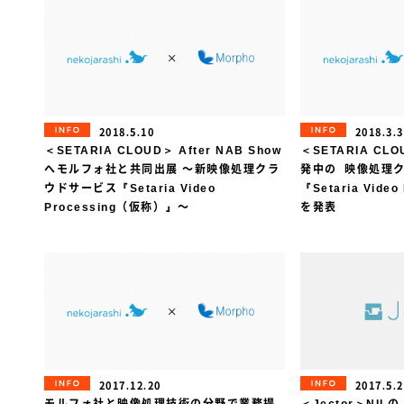
INFORMATION
INFORMAT
2018.5.10
2018.3.
＜SETARIA CLOUD＞ After NAB Show
＜SETARIA C
へモルフォ社と共同出展 〜新映像処理クラ
発中の 映像処理
ウドサービス『Setaria Video
『Setaria Vide
Processing（仮称）』〜
を発表
INFORMATION
INFORMAT
2017.12.20
2017.5.
モルフォ社と映像処理技術の分野で業務提
＜Jector＞NI