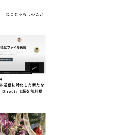
ねこじゃらしのこと
ION
24
ァイル送信に特化した新たな
r Direct」β版を無料提