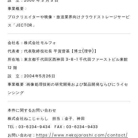
設 立：2006 年 3 月 3 日
事業概要 :
プロクリエイターや映像・放送業界向けクラウドストレージサービ
ス「JECTOR」
会社名：株式会社モルフォ
代表者：代表取締役社⻑ 平賀督基【博士(理学)】
所在地：東京都千代田区⻄神田 3-8-1 千代田ファーストビル東館
12 階
設 立：2004年5月26日
事業概要 :画像処理技術の研究開発および製品開発ならびにライセ
ンシング
本件に関するお問い合わせ
株式会社ねこじゃらし 担当：金子、神田
TEL：03-6234-9434 FAX：03-6234-9433
お問い合わせ：
https://www.nekojarashi.com/contact/