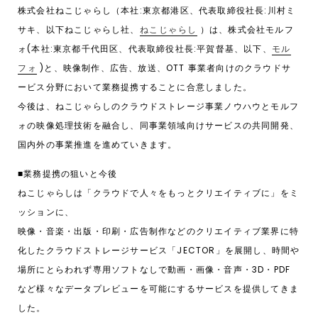
株式会社ねこじゃらし（本社:東京都港区、代表取締役社⻑:川村ミ
サキ、以下ねこじゃらし社、
ねこじゃらし
）は、株式会社モルフ
ォ(本社:東京都千代田区、代表取締役社⻑:平賀督基、以下、
モル
フォ
)と、映像制作、広告、放送、OTT 事業者向けのクラウドサ
ービス分野において業務提携することに合意しました。
今後は、ねこじゃらしのクラウドストレージ事業ノウハウとモルフ
ォの映像処理技術を融合し、同事業領域向けサービスの共同開発、
国内外の事業推進を進めていきます。
■業務提携の狙いと今後
ねこじゃらしは「クラウドで人々をもっとクリエイティブに」をミ
ッションに、
映像・音楽・出版・印刷・広告制作などのクリエイティブ業界に特
化したクラウドストレージサービス「JECTOR」を展開し、時間や
場所にとらわれず専用ソフトなしで動画・画像・音声・3D・PDF
など様々なデータプレビューを可能にするサービスを提供してきま
した。