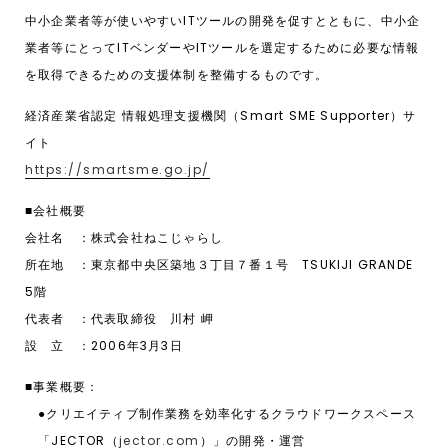
中小企業者等が使いやすいITツールの開発を促すとともに、中小企
業者等にとってITベンダーやITツールを選定するために必要な情報
を取得できるための支援体制を整備するものです。
経済産業省認定 情報処理支援機関（Smart SME Supporter）サ
イト
https://smartsme.go.jp/
■会社概要
会社名 ：株式会社ねこじゃらし
所在地 ：東京都中央区築地３丁目７番１号 TSUKIJI GRANDE
5階
代表者 ：代表取締役 川村 岬
設 ⽴ ：2006年3⽉3⽇
■事業概要：
●クリエイティブ制作業務を効率化するクラウドワークスペース
「JECTOR（
jector.com
）」の開発・運営