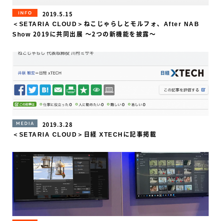
INFORMATION
2019.5.15
＜SETARIA CLOUD＞ねこじゃらしとモルフォ、After NAB
Show 2019に共同出展 〜2つの新機能を披露〜
MEDIA
2019.3.28
＜SETARIA CLOUD＞日経 XTECHに記事掲載