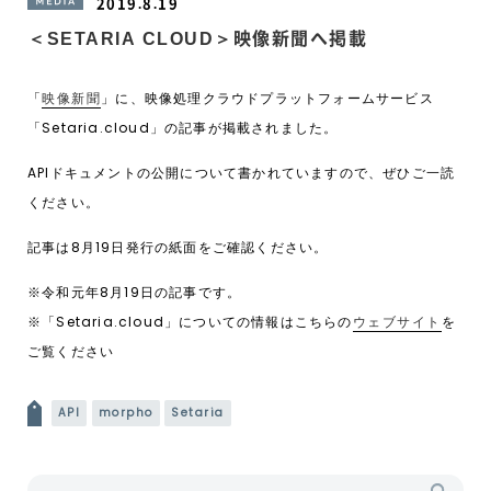
2019.8.19
MEDIA
＜SETARIA CLOUD＞映像新聞へ掲載
「
映像新聞
」に、映像処理クラウドプラットフォームサービス
「Setaria.cloud」の記事が掲載されました。
APIドキュメントの公開について書かれていますので、ぜひご一読
ください。
記事は8月19日発行の紙面をご確認ください。
※令和元年8月19日の記事です。
※「Setaria.cloud」についての情報はこちらの
ウェブサイト
を
ご覧ください
投稿ナビゲーション
API
morpho
Setaria
検索: