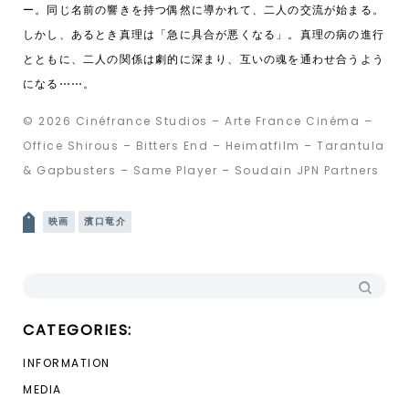
ー。同じ名前の響きを持つ偶然に導かれて、二人の交流が始まる。
しかし、あるとき真理は「急に具合が悪くなる」。真理の病の進行
とともに、二人の関係は劇的に深まり、互いの魂を通わせ合うよう
になる⋯⋯。
© 2026 Cinéfrance Studios – Arte France Cinéma –
Office Shirous – Bitters End – Heimatfilm – Tarantula
& Gapbusters – Same Player – Soudain JPN Partners
投稿ナビゲーション
映画
濱口竜介
検索:
CATEGORIES:
INFORMATION
MEDIA