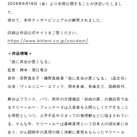
2026年6月19日（金）より全国公開することが決定いたしまし
た。
併せて、本作ティザービジュアルが解禁されました。
詳細は作品公式サイトをご覧ください。
https://www.bitters.co.jp/soudain/
＜作品情報＞
『急に具合が悪くなる』
監督・脚本：濱口竜介
原作：宮野真生子・磯野真穂著『急に具合が悪くなる』（晶文社）
出演：ヴィルジニー・エフィラ、岡本多緒、長塚京三、黒崎煌代
舞台はフランス、パリ。郊外の介護施設「⾃由の庭」の施設長であ
るマリー＝ルー・フォンテーヌは⼊居者を人間らしくケアすること
を理想としつつ、人手不足やスタッフの無理解などに悩まされてい
る。そんな中、マリー＝ルーは森崎真理という日本人の演出家に出
会う。がん闘病中の真理の描く演劇に勇気をもらったマリー＝ル