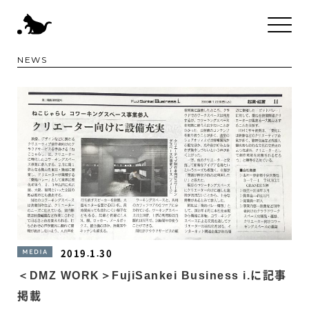
NEWS
2019.1.30
MEDIA
＜DMZ WORK＞FujiSankei Business i.に記事
掲載