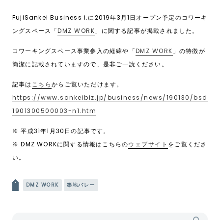
FujiSankei Business i.に2019年3月1日オープン予定のコワーキ
ングスペース「
DMZ WORK
」に関する記事が掲載されました。
コワーキングスペース事業参入の経緯や「
DMZ WORK
」の特徴が
簡潔に記載されていますので、是非ご一読ください。
記事は
こちら
からご覧いただけます。
https://www.sankeibiz.jp/business/news/190130/bsd
1901300500003-n1.htm
※ 平成31年1月30日の記事です。
※ DMZ WORKに関する情報はこちらの
ウェブサイト
をご覧くださ
い。
投稿ナビゲーション
DMZ WORK
築地バレー
検索: