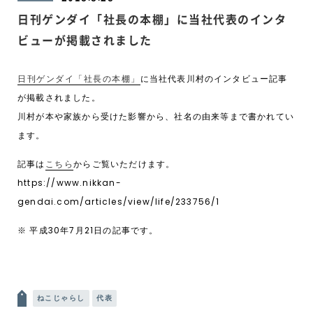
日刊ゲンダイ「社長の本棚」に当社代表のインタ
ビューが掲載されました
日刊ゲンダイ「社長の本棚」
に当社代表川村のインタビュー記事
が掲載されました。
川村が本や家族から受けた影響から、社名の由来等まで書かれてい
ます。
記事は
こちら
からご覧いただけます。
https://www.nikkan-
gendai.com/articles/view/life/233756/1
※ 平成30年7月21日の記事です。
投稿ナビゲーション
ねこじゃらし
代表