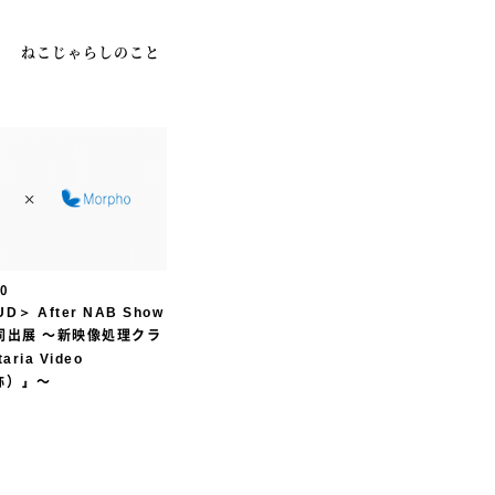
ねこじゃらしのこと
ION
10
D＞ After NAB Show
同出展 〜新映像処理クラ
ia Video
仮称）』〜