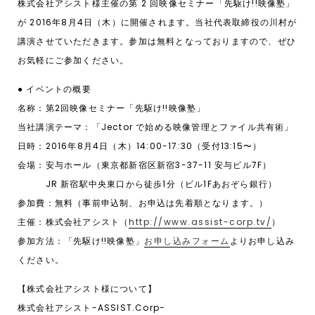
株式会社アシスト様主催の第 2 回映像セミナー「先駆け!!映像塾」
が 2016年8月4日（木）に開催されます。当社代表取締役の川村が
講演させていただきます。参加は無料となっておりますので、ぜひ
お気軽にご参加ください。
● イベントの概要
名称：第2回映像セミナー「先駆け!!映像塾」
当社講演テーマ：「Jector で始める映像管理とファイル共有術」
日時：2016年8月4日（木）14:00-17:30（受付13:15〜）
会場：安与ホール（東京都新宿区新宿3-37-11 安与ビル7F）
JR 新宿駅中央東口から徒歩1分（ビル1Fあおぞら銀行）
参加費：無料（事前申込制、お申込は先着順となります。）
主催：株式会社アシスト（
http://www.assist-corp.tv/
）
参加方法：「先駆け!!映像塾」
お申し込みフォーム
よりお申し込み
ください。
【株式会社アシスト様について】
株式会社アシスト-ASSIST.Corp-